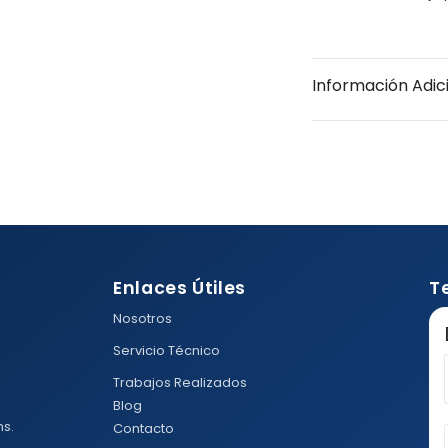
Información Adic
Enlaces Útiles
T
Nosotros
Servicio Técnico
Trabajos Realizados
Blog
hs.
Contacto