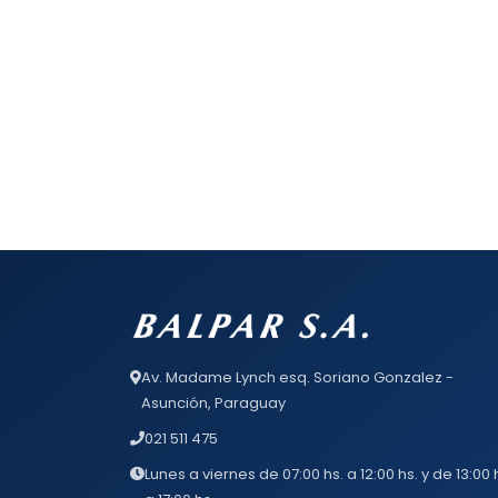
Av. Madame Lynch esq. Soriano Gonzalez -
Asunción, Paraguay
021 511 475
Lunes a viernes de 07:00 hs. a 12:00 hs. y de 13:00 