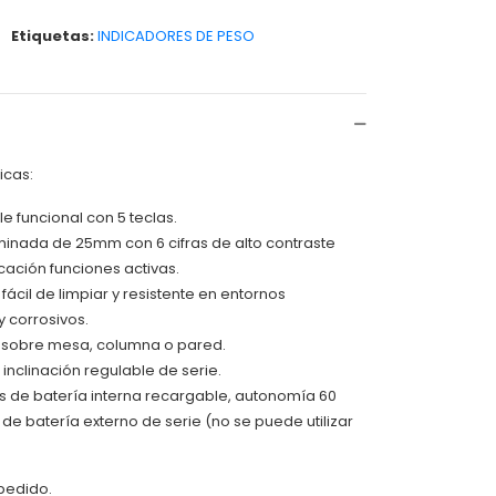
Etiquetas:
INDICADORES DE PESO
icas:
 funcional con 5 teclas.
uminada de 25mm con 6 cifras de alto contraste
cación funciones activas.
ácil de limpiar y resistente en entornos
y corrosivos.
ón sobre mesa, columna o pared.
 inclinación regulable de serie.
s de batería interna recargable, autonomía 60
de batería externo de serie (no se puede utilizar
pedido.