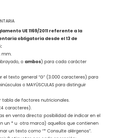
NTARIA
lamento UE 1169/2011 referente a la
ntaria obligatoria desde el 13 de
:
,2 mm.
subrayado, o
ambos
) para cada carácter
zar el texto general “G” (3.000 caracteres) para
minúsculas o MAYÚSCULAS para distinguir
ir tabla de factores nutricionales.
 24 caracteres).
as en venta directa: posibilidad de indicar en el
n un * u otra marca) aquellos que contienen
mar un texto como “* Consulte alérgenos”.