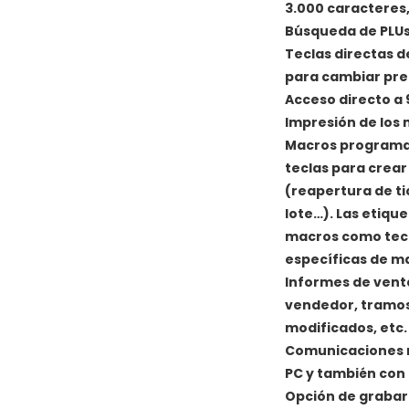
3.000 caracteres,
Búsqueda de PLUs
Teclas directas 
para cambiar prec
Acceso directo a 
Impresión de los 
Macros programab
teclas para crear
(reapertura de ti
lote…). Las etiqu
macros como tecla
específicas de m
Informes de venta
vendedor, tramos
modificados, etc.
Comunicaciones r
PC y también con
Opción de grabar 