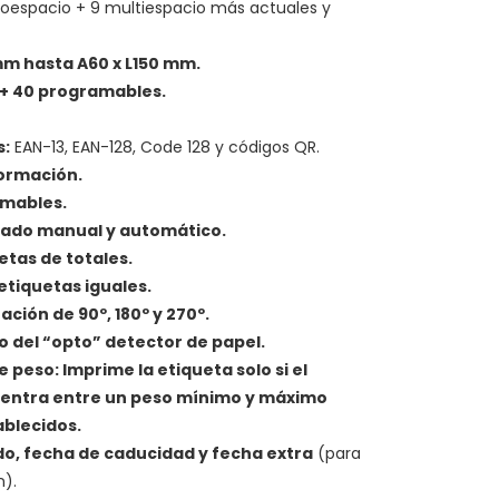
espacio + 9 multiespacio más actuales y
mm hasta A60 x L150 mm.
 + 40 programables.
s:
EAN-13, EAN-128, Code 128 y códigos QR.
ormación.
amables.
ado manual y automático.
etas de totales.
etiquetas iguales.
ción de 90º, 180º y 270º.
 del “opto” detector de papel.
 peso: Imprime la etiqueta solo si el
entra entre un peso mínimo y máximo
blecidos.
o, fecha de caducidad y fecha extra
(para
n).