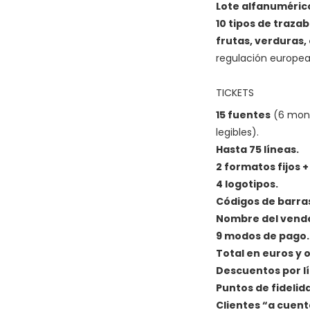
Lote alfanuméric
10 tipos de traza
fruta
s, verduras,
regulación europea
TICKETS
15 fuentes
(6 mono
legibles).
Hasta 75 líneas.
2 formatos fijos 
4 logotipos.
Códigos de barra
Nombre del vend
9 modos de pago.
Total en euros y 
Descuentos por lí
Puntos de fidelid
Clientes “a cuent