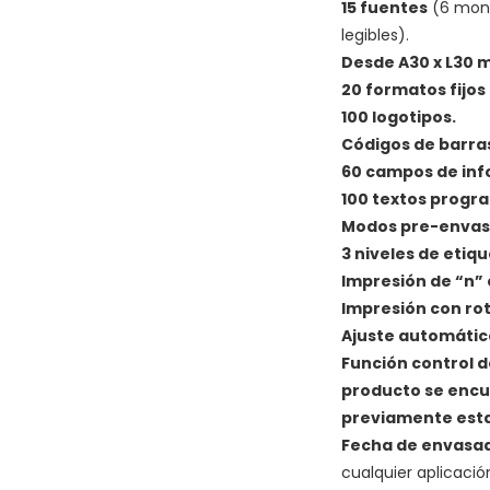
15 fuentes
(6 mono
legibles).
Desde A30 x L30 
20 formatos fijos
100 logotipos.
Códigos de barra
60 campos de inf
100 textos progr
Modos pre-envas
3 niveles de etiqu
Impresión de “n” 
Impresión con rota
Ajuste automático
Función control de
producto se encu
previamente esta
Fecha de envasad
cualquier aplicació