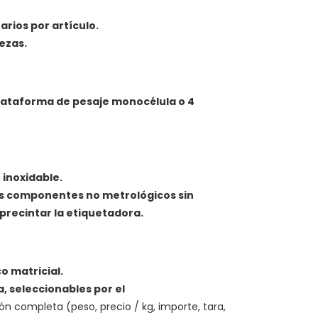
arios por artículo.
ezas.
lataforma de pesaje monocélula o 4
 inoxidable.
os componentes no metrológicos sin
precintar la etiquetadora.
o matricial.
a, seleccionables por el
ón completa (peso, precio / kg, importe, tara,