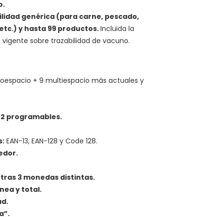
o.
bilidad genérica (para carne, pescado,
 etc.) y hasta 99 productos.
Incluida la
 vigente sobre trazabilidad de vacuno.
espacio + 9 multiespacio más actuales y
+ 2 programables.
s:
EAN-13, EAN-128 y Code 128.
edor.
otras 3 monedas distintas.
nea y total.
ad.
a”.