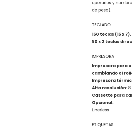
operarios y nombre 
de peso).
TECLADO
150 teclas (15 x 7).
80 x 2 teclas dire
IMPRESORA
Impresora para e
cambiando el roll
Impresora térmic
Alta resolución:
8
Cassette para cam
Opcional:
Linerless
ETIQUETAS