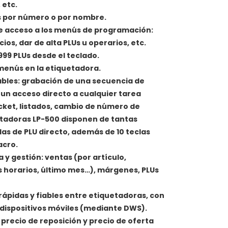
 etc.
 por número o por nombre.
de acceso a los menús de programación:
ios, dar de alta PLUs u operarios, etc.
999 PLUs desde el teclado.
menús en la etiquetadora.
les: grabación de una secuencia de
 un acceso directo a cualquier tarea
cket, listados, cambio de número de
etadoras LP-500 disponen de tantas
s de PLU directo, además de 10 teclas
acro.
 y gestión: ventas (por artículo,
 horarios, último mes…), márgenes, PLUs
ápidas y fiables entre etiquetadoras, con
 dispositivos móviles (mediante DWS).
precio de reposición y precio de oferta