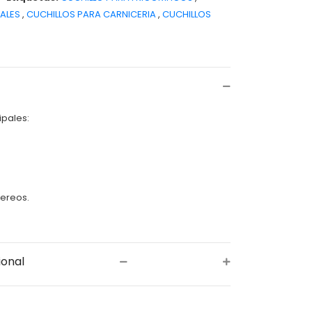
NALES
,
CUCHILLOS PARA CARNICERIA
,
CUCHILLOS
ipales:
a
Aereos.
ional